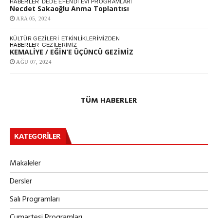
HABERLER
DEDE EFENDI EVI PROGRAMLARI
Necdet Sakaoğlu Anma Toplantısı
ARA 05, 2024
KÜLTÜR GEZILERI
ETKINLIKLERIMIZDEN
HABERLER
GEZILERIMIZ
KEMALİYE / EĞİN’E ÜÇÜNCÜ GEZİMİZ
AĞU 07, 2024
TÜM HABERLER
KATEGORILER
Makaleler
Dersler
Salı Programları
Cumartesi Programları