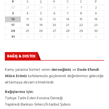
P
S
Ç
P
C
C
P
27
28
29
30
31
1
2
3
4
5
6
7
8
9
10
11
12
13
14
15
16
17
18
19
20
21
22
23
24
25
26
27
28
29
30
31
1
2
3
4
5
6
BAĞIŞ & DESTEK
Kamu yararına hizmet veren
derneğimiz
ve
Dede Efendi
Müze Evimiz
katkılarınızla güçlenerek değerlerimizi geleceğe
aktarmaya devam etmektedir.
Bağışlarınız için:
Türkiye Tarihi Evleri Koruma Derneği
Yapıkredi Bankası-Sirkeci/İstanbul Şubesi