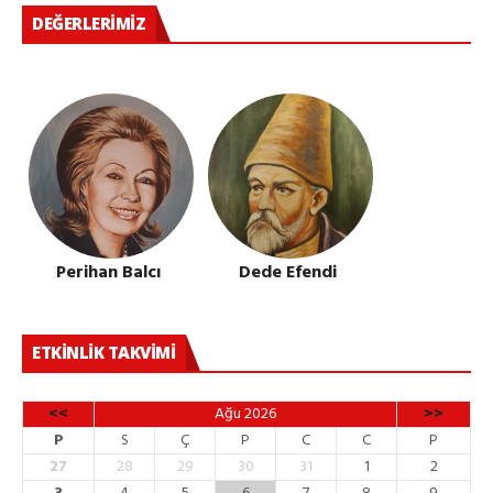
DEĞERLERIMIZ
Perihan Balcı
Dede Efendi
ETKINLIK TAKVIMI
<<
Ağu 2026
>>
P
S
Ç
P
C
C
P
27
28
29
30
31
1
2