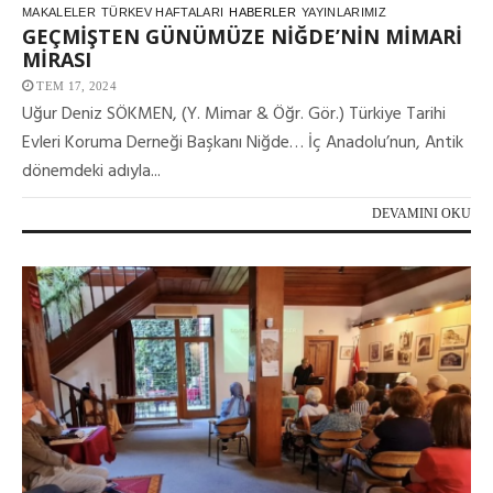
MAKALELER
TÜRKEV HAFTALARI
HABERLER
YAYINLARIMIZ
GEÇMİŞTEN GÜNÜMÜZE NİĞDE’NİN MİMARİ
MİRASI
TEM 17, 2024
Uğur Deniz SÖKMEN, (Y. Mimar & Öğr. Gör.) Türkiye Tarihi
Evleri Koruma Derneği Başkanı Niğde… İç Anadolu’nun, Antik
dönemdeki adıyla...
DEVAMINI OKU