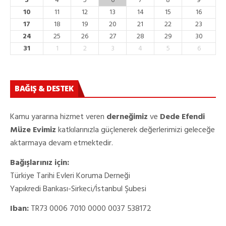
3
4
5
6
7
8
9
10
11
12
13
14
15
16
17
18
19
20
21
22
23
24
25
26
27
28
29
30
31
1
2
3
4
5
6
BAĞIŞ & DESTEK
Kamu yararına hizmet veren
derneğimiz
ve
Dede Efendi
Müze Evimiz
katkılarınızla güçlenerek değerlerimizi geleceğe
aktarmaya devam etmektedir.
Bağışlarınız için:
Türkiye Tarihi Evleri Koruma Derneği
Yapıkredi Bankası-Sirkeci/İstanbul Şubesi
Iban:
TR73 0006 7010 0000 0037 538172