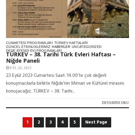
CUMARTESI PROGRAMLARI
TÜRKEV HAFTALARI
GÜNCEL ETKINLIKLERIMIZ
HABERLER
UNCATEGORIZED
DEDE EFENDI EVI PROGRAMLARI
TÜRKEV – 38. Tarihi Türk Evleri Haftası –
Niğde Paneli
EYL 20, 2023
23 Eylül 2023 Cumartesi Saat: 14.00’te çok değerli
konuşmacılarla birlikte Niğde’nin Mimari ve Kültürel mirasını
konuşacağız. TÜRKEV – 38. Tarihi...
DEVAMINI OKU
1
2
3
4
5
Next Page