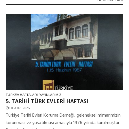
TÜRKEV HAFTALARI
YAYINLARIMIZ
5. TARİHİ TÜRK EVLERİ HAFTASI
OCA 07, 2025
Türkiye Tarihi Evleri Koruma Derneği, geleneksel mimarimizin
korunması ve yaşatılması amacıyla 1976 yılında kurulmuştur.