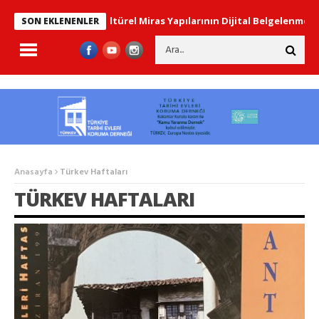
Kültürel Miras Yapılarının Dijital Belgelenmesi
İstanbu
SON EKLENENLER
Anasayfa
Türkev Haftaları
TÜRKEV HAFTALARI