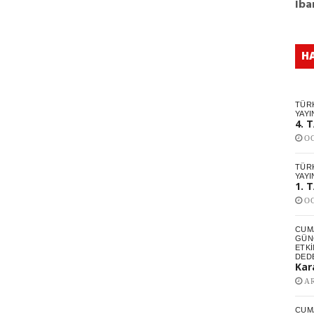
Iba
H
TÜR
YAYI
4. 
OC
TÜR
YAYI
1. 
OC
CUM
GÜNC
ETKI
DED
Kar
AR
CUM