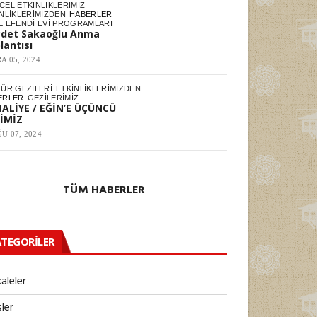
EL ETKINLIKLERIMIZ
NLIKLERIMIZDEN
HABERLER
E EFENDI EVI PROGRAMLARI
det Sakaoğlu Anma
lantısı
A 05, 2024
TÜR GEZILERI
ETKINLIKLERIMIZDEN
ERLER
GEZILERIMIZ
ALİYE / EĞİN’E ÜÇÜNCÜ
İMİZ
U 07, 2024
TÜM HABERLER
TEGORILER
aleler
ler