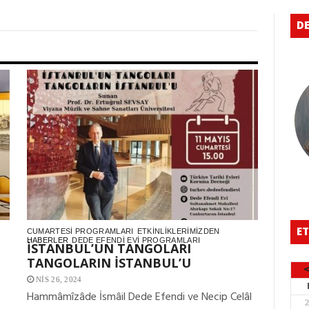
DE
ET
CUMARTESI PROGRAMLARI
ETKINLIKLERIMIZDEN
HABERLER
DEDE EFENDI EVI PROGRAMLARI
İSTANBUL’UN TANGOLARI
TANGOLARIN İSTANBUL’U
NIS 26, 2024
Hammâmîzâde İsmâil Dede Efendi ve Necip Celâl