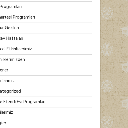
 Programları
artesi Programları
ür Gezileri
kev Haftaları
el Etkinliklerimiz
nliklerimizden
erler
nlarımız
ategorized
e Efendi Evi Programları
lerimiz
iler