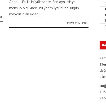
Andel… Bu iki büyük bestekârın aynı aileye
mensup olduklarını biliyor muydunuz? Bugün
mevcut olan evleri...
KU
DEVAMINI OKU
BA
Kam
Efe
değ
etm
Bağı
Türk
Yapı