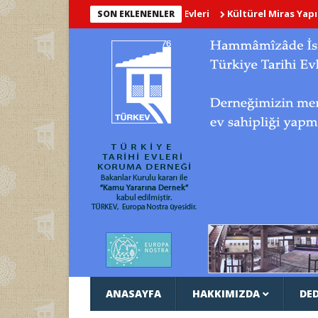
Kültürel Miras Yapılarının Dij
SON EKLENENLER
ANASAYFA
HAKKIMIZDA
DED