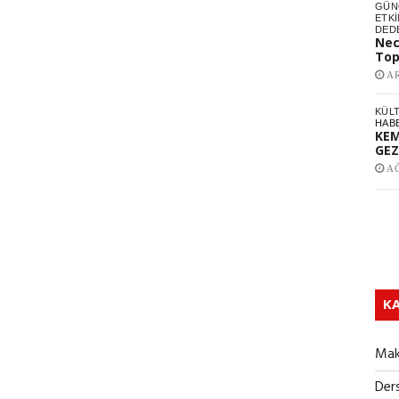
GÜNC
ETKI
DED
Nec
Top
AR
KÜL
HAB
KEM
GEZ
AĞ
KA
Mak
Ders