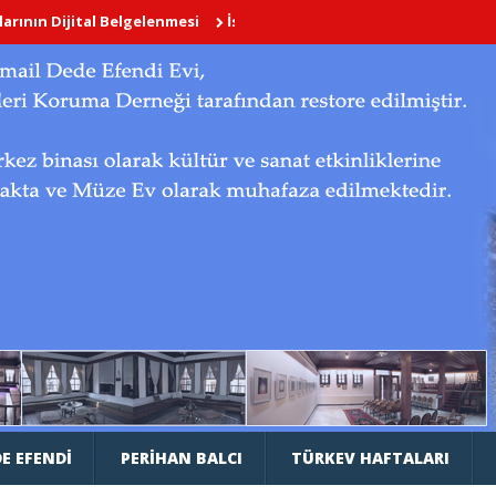
ital Belgelenmesi
İstanbul’un Çok Dilli Kitabeleri
Divriği Ulu C
E EFENDI
PERIHAN BALCI
TÜRKEV HAFTALARI