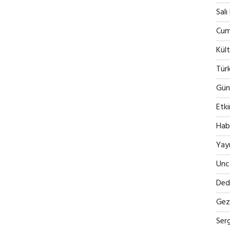
Salı
Cum
Kült
Tür
Günc
Etki
Hab
Yayı
Unc
Ded
Gezi
Serg