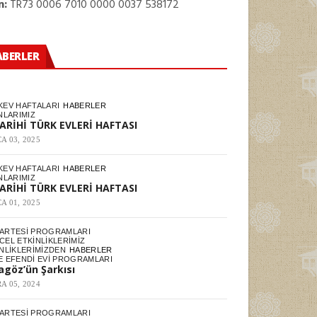
n:
TR73 0006 7010 0000 0037 538172
ABERLER
KEV HAFTALARI
HABERLER
NLARIMIZ
TARİHİ TÜRK EVLERİ HAFTASI
A 03, 2025
KEV HAFTALARI
HABERLER
NLARIMIZ
TARİHİ TÜRK EVLERİ HAFTASI
A 01, 2025
ARTESI PROGRAMLARI
EL ETKINLIKLERIMIZ
NLIKLERIMIZDEN
HABERLER
E EFENDI EVI PROGRAMLARI
agöz’ün Şarkısı
A 05, 2024
ARTESI PROGRAMLARI