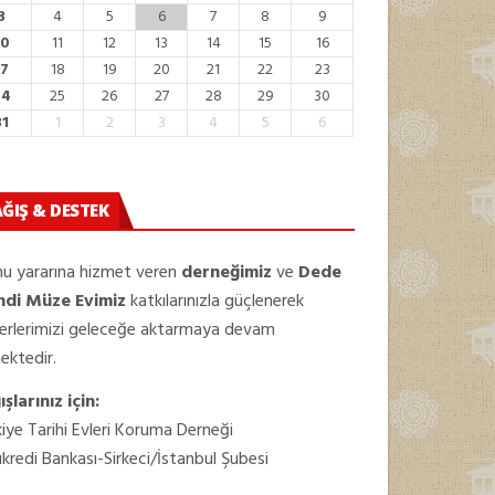
3
4
5
6
7
8
9
10
11
12
13
14
15
16
17
18
19
20
21
22
23
24
25
26
27
28
29
30
31
1
2
3
4
5
6
ĞIŞ & DESTEK
u yararına hizmet veren
derneğimiz
ve
Dede
ndi Müze Evimiz
katkılarınızla güçlenerek
erlerimizi geleceğe aktarmaya devam
ektedir.
şlarınız için:
iye Tarihi Evleri Koruma Derneği
kredi Bankası-Sirkeci/İstanbul Şubesi