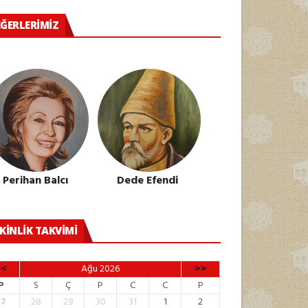
ĞERLERIMIZ
Perihan Balcı
Dede Efendi
KINLIK TAKVIMI
<<
Ağu 2026
>>
P
S
Ç
P
C
C
P
27
28
29
30
31
1
2