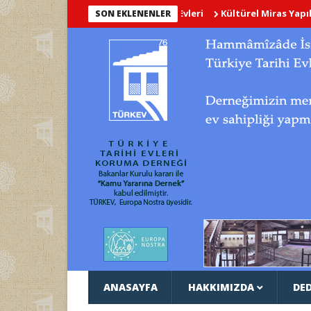
Kültürel Miras Yapılarının Dij
SON EKLENENLER
ANASAYFA
HAKKIMIZDA
DED