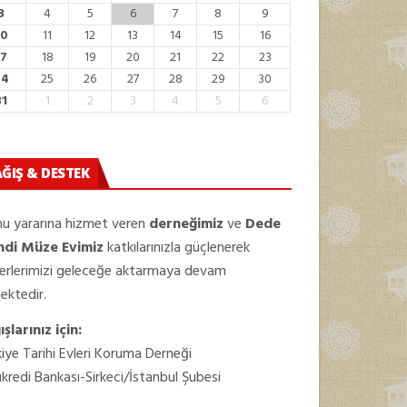
3
4
5
6
7
8
9
10
11
12
13
14
15
16
17
18
19
20
21
22
23
24
25
26
27
28
29
30
31
1
2
3
4
5
6
ĞIŞ & DESTEK
u yararına hizmet veren
derneğimiz
ve
Dede
ndi Müze Evimiz
katkılarınızla güçlenerek
erlerimizi geleceğe aktarmaya devam
ektedir.
şlarınız için:
iye Tarihi Evleri Koruma Derneği
kredi Bankası-Sirkeci/İstanbul Şubesi