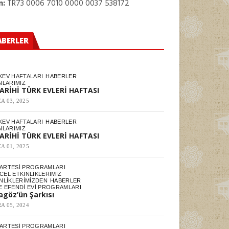
n:
TR73 0006 7010 0000 0037 538172
ABERLER
KEV HAFTALARI
HABERLER
NLARIMIZ
TARİHİ TÜRK EVLERİ HAFTASI
A 03, 2025
KEV HAFTALARI
HABERLER
NLARIMIZ
TARİHİ TÜRK EVLERİ HAFTASI
A 01, 2025
ARTESI PROGRAMLARI
EL ETKINLIKLERIMIZ
NLIKLERIMIZDEN
HABERLER
E EFENDI EVI PROGRAMLARI
agöz’ün Şarkısı
A 05, 2024
ARTESI PROGRAMLARI