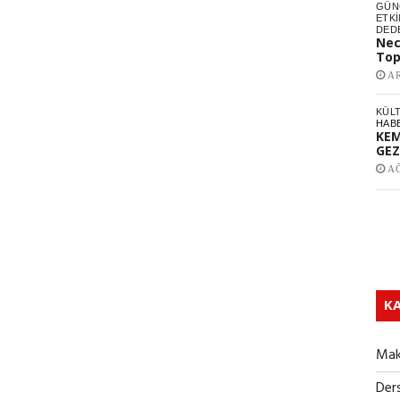
GÜNC
ETKI
DED
Nec
Top
AR
KÜL
HAB
KEM
GEZ
AĞ
KA
Mak
Ders