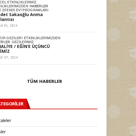
EL ETKINLIKLERIMIZ
NLIKLERIMIZDEN
HABERLER
E EFENDI EVI PROGRAMLARI
det Sakaoğlu Anma
lantısı
A 05, 2024
TÜR GEZILERI
ETKINLIKLERIMIZDEN
ERLER
GEZILERIMIZ
ALİYE / EĞİN’E ÜÇÜNCÜ
İMİZ
U 07, 2024
TÜM HABERLER
TEGORILER
aleler
ler