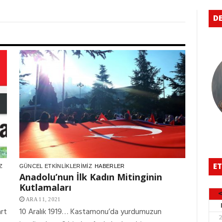
DE
ET
Z
GÜNCEL ETKINLIKLERIMIZ
HABERLER
Anadolu’nun İlk Kadın Mitinginin
Kutlamaları
ARA 11, 2021
art
10 Aralık 1919… Kastamonu’da yurdumuzun