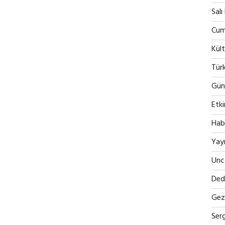
Salı
Cum
Kült
Tür
Günc
Etki
Hab
Yayı
Unc
Ded
Gezi
Serg