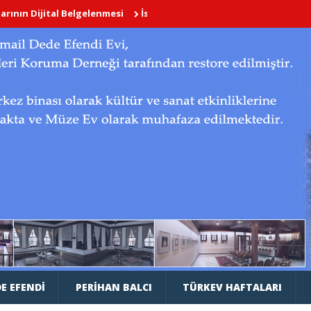
ital Belgelenmesi
İstanbul’un Çok Dilli Kitabeleri
Divriği Ulu C
E EFENDI
PERIHAN BALCI
TÜRKEV HAFTALARI