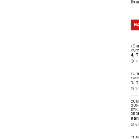
Iba
H
TÜR
YAYI
4. 
OC
TÜR
YAYI
1. 
OC
CUM
GÜNC
ETKI
DED
Kar
AR
CUM