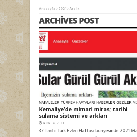
MAKALELER
Anasayfa
2021
Aralık
ARCHIVES POST
MAKALELER
TÜRKEV HAFTALARI
HABERLER
GEZILERIMI
Kemaliye’de mimari miras; tarihi
sulama sistemi ve arkları
ARA 14, 2021
37.Tarihi Türk Evleri Haftası bünyesinde 2021 M