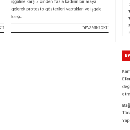
işgaline karşı 3 binden fazla kadının bir araya
gelerek protesto gösterileri yaptıkları ve işgale
karşı...
KU
DEVAMINI OKU
BA
Kam
Efe
değ
etm
Bağı
Türk
Yapı