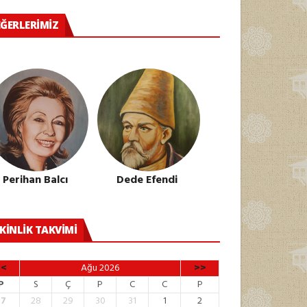
ĞERLERIMIZ
Perihan Balcı
Dede Efendi
KINLIK TAKVIMI
<<
Ağu 2026
>>
P
S
Ç
P
C
C
P
27
28
29
30
31
1
2