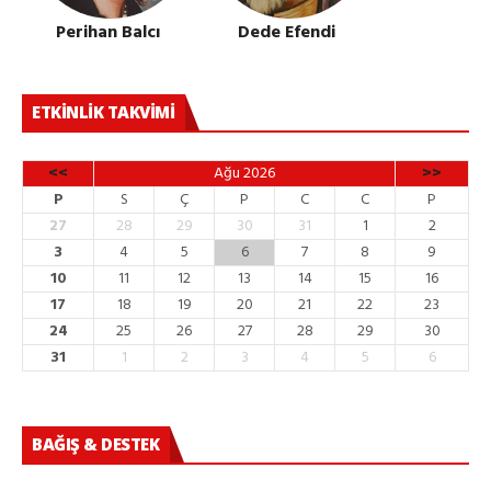
Perihan Balcı
Dede Efendi
ETKINLIK TAKVIMI
<<
Ağu 2026
>>
P
S
Ç
P
C
C
P
27
28
29
30
31
1
2
3
4
5
6
7
8
9
10
11
12
13
14
15
16
17
18
19
20
21
22
23
24
25
26
27
28
29
30
31
1
2
3
4
5
6
BAĞIŞ & DESTEK