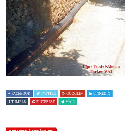
FACEBOOK
TWITTER
GOOGLE+
LINKEDIN
TUMBLR
PINTEREST
MAIL