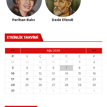
Perihan Balcı
Dede Efendi
ETKINLIK TAKVIMI
<<
Ağu 2026
>>
P
S
Ç
P
C
C
P
27
28
29
30
31
1
2
3
4
5
6
7
8
9
10
11
12
13
14
15
16
17
18
19
20
21
22
23
24
25
26
27
28
29
30
31
1
2
3
4
5
6