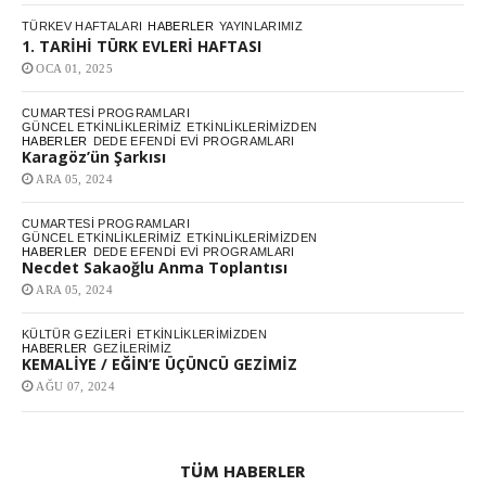
TÜRKEV HAFTALARI
HABERLER
YAYINLARIMIZ
1. TARİHİ TÜRK EVLERİ HAFTASI
OCA 01, 2025
CUMARTESI PROGRAMLARI
GÜNCEL ETKINLIKLERIMIZ
ETKINLIKLERIMIZDEN
HABERLER
DEDE EFENDI EVI PROGRAMLARI
Karagöz’ün Şarkısı
ARA 05, 2024
CUMARTESI PROGRAMLARI
GÜNCEL ETKINLIKLERIMIZ
ETKINLIKLERIMIZDEN
HABERLER
DEDE EFENDI EVI PROGRAMLARI
Necdet Sakaoğlu Anma Toplantısı
ARA 05, 2024
KÜLTÜR GEZILERI
ETKINLIKLERIMIZDEN
HABERLER
GEZILERIMIZ
KEMALİYE / EĞİN’E ÜÇÜNCÜ GEZİMİZ
AĞU 07, 2024
TÜM HABERLER