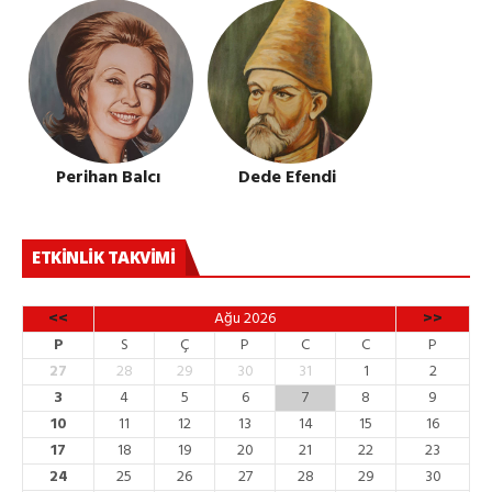
Perihan Balcı
Dede Efendi
ETKINLIK TAKVIMI
<<
Ağu 2026
>>
P
S
Ç
P
C
C
P
27
28
29
30
31
1
2
3
4
5
6
7
8
9
10
11
12
13
14
15
16
17
18
19
20
21
22
23
24
25
26
27
28
29
30