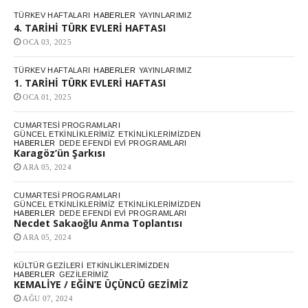
TÜRKEV HAFTALARI
HABERLER
YAYINLARIMIZ
4. TARİHİ TÜRK EVLERİ HAFTASI
OCA 03, 2025
TÜRKEV HAFTALARI
HABERLER
YAYINLARIMIZ
1. TARİHİ TÜRK EVLERİ HAFTASI
OCA 01, 2025
CUMARTESI PROGRAMLARI
GÜNCEL ETKINLIKLERIMIZ
ETKINLIKLERIMIZDEN
HABERLER
DEDE EFENDI EVI PROGRAMLARI
Karagöz’ün Şarkısı
ARA 05, 2024
CUMARTESI PROGRAMLARI
GÜNCEL ETKINLIKLERIMIZ
ETKINLIKLERIMIZDEN
HABERLER
DEDE EFENDI EVI PROGRAMLARI
Necdet Sakaoğlu Anma Toplantısı
ARA 05, 2024
KÜLTÜR GEZILERI
ETKINLIKLERIMIZDEN
HABERLER
GEZILERIMIZ
KEMALİYE / EĞİN’E ÜÇÜNCÜ GEZİMİZ
AĞU 07, 2024