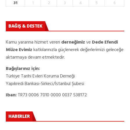
31
1
2
3
4
5
6
BAĞIŞ & DESTEK
Kamu yararına hizmet veren
derneğimiz
ve
Dede Efendi
Müze Evimiz
katkılarınızla güçlenerek değerlerimizi geleceğe
aktarmaya devam etmektedir.
Bağışlarınız için:
Türkiye Tarihi Evleri Koruma Derneği
Yapıkredi Bankası-Sirkeci/İstanbul Şubesi
Iban:
TR73 0006 7010 0000 0037 538172
HABERLER