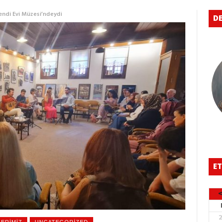
endi Evi Müzesi’ndeydi
DE
ET