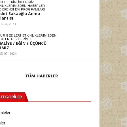
EL ETKINLIKLERIMIZ
NLIKLERIMIZDEN
HABERLER
E EFENDI EVI PROGRAMLARI
det Sakaoğlu Anma
lantısı
A 05, 2024
TÜR GEZILERI
ETKINLIKLERIMIZDEN
ERLER
GEZILERIMIZ
ALİYE / EĞİN’E ÜÇÜNCÜ
İMİZ
U 07, 2024
TÜM HABERLER
TEGORILER
aleler
ler