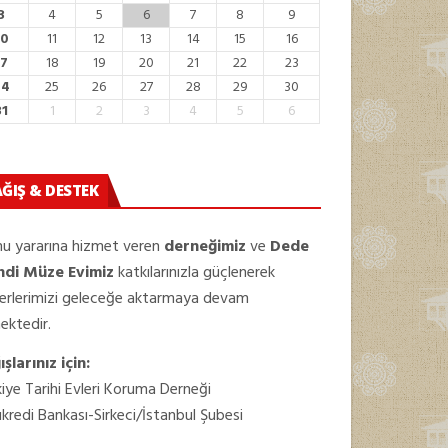
3
4
5
6
7
8
9
10
11
12
13
14
15
16
17
18
19
20
21
22
23
24
25
26
27
28
29
30
31
1
2
3
4
5
6
ĞIŞ & DESTEK
u yararına hizmet veren
derneğimiz
ve
Dede
ndi Müze Evimiz
katkılarınızla güçlenerek
erlerimizi geleceğe aktarmaya devam
ektedir.
şlarınız için:
iye Tarihi Evleri Koruma Derneği
kredi Bankası-Sirkeci/İstanbul Şubesi