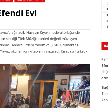
LERIMIZ
UNCATEGORIZED
fendi Evi
Yavuz’u ağırladık. Hüseyin Kıyak moderatörlüğünde
ın seçtiği Türk Müziği eserleri değerli müzisyen
 Şahinbaş, Ahmet Erdem Yavuz ve Şükrü Çakmaktaş
BA
 Yavuz okurları için kitaplarını imzaladı. Kısacası Türkev-
Kam
Efe
değ
etm
Bağı
Türk
Yapı