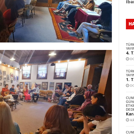
Iba
H
TÜR
YAYI
4. 
OC
TÜR
YAYI
1. 
OC
CUM
GÜNC
ETKI
DED
Kar
AR
CUM