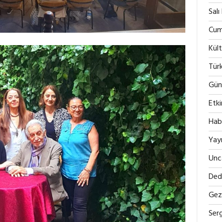
Salı
Cum
Kült
Tür
Günc
Etki
Hab
Yayı
Unc
Ded
Gezi
Serg