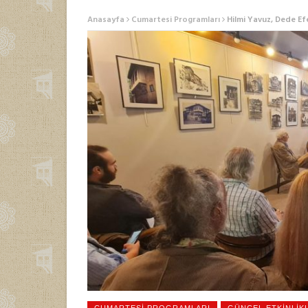
MAKALELER
Anasayfa
Cumartesi Programları
Hilmi Yavuz, Dede Ef