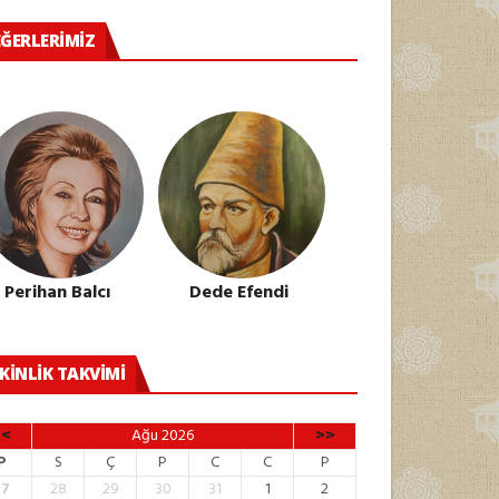
ĞERLERIMIZ
Perihan Balcı
Dede Efendi
KINLIK TAKVIMI
<<
Ağu 2026
>>
P
S
Ç
P
C
C
P
27
28
29
30
31
1
2