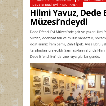
CUMARTESI PROGRAMLARI
GÜNCEL ETKINLIK
DEDE EFENDI EVI PROGRAMLARI
Hilmi Yavuz, Dede E
Müzesi’ndeydi
Dede Efendi Evi Müzesi’nde şair ve yazar Hilmi 
Şiirden, edebiyattan ve müzik bahsettik, hocamız
dostlarımız İrem Şamlı, Zahit İpek, Ayşe Ebru
tarafından icra edildi. Sarmaşıkların altında Hilmi
Dede Efendi Evi’nde yine rüya gibi bir gündü.