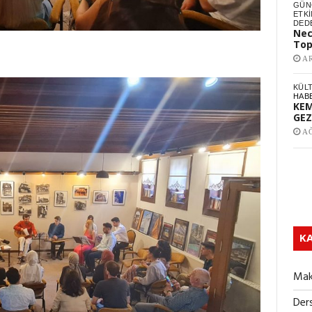
GÜNC
ETKI
DED
Nec
Top
AR
KÜL
HAB
KEM
GEZ
AĞ
KA
Mak
Ders