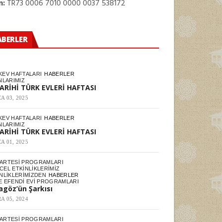
n:
TR73 0006 7010 0000 0037 538172
ABERLER
KEV HAFTALARI
HABERLER
NLARIMIZ
TARİHİ TÜRK EVLERİ HAFTASI
A 03, 2025
KEV HAFTALARI
HABERLER
NLARIMIZ
TARİHİ TÜRK EVLERİ HAFTASI
A 01, 2025
ARTESI PROGRAMLARI
EL ETKINLIKLERIMIZ
NLIKLERIMIZDEN
HABERLER
E EFENDI EVI PROGRAMLARI
agöz’ün Şarkısı
A 05, 2024
ARTESI PROGRAMLARI