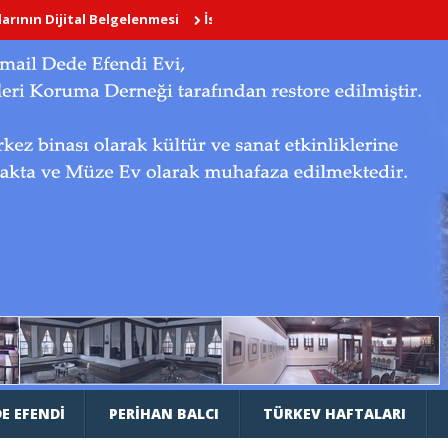
lenmesi
İstanbul’un Çok Dilli Kitabeleri
Divriği Ulu Camii ve Dar
E EFENDI
PERIHAN BALCI
TÜRKEV HAFTALARI