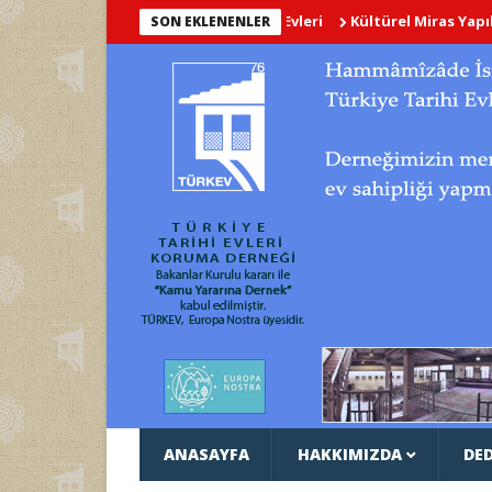
Kültürel Miras Yapılarının Dijital Belge
SON EKLENENLER
ANASAYFA
HAKKIMIZDA
DED